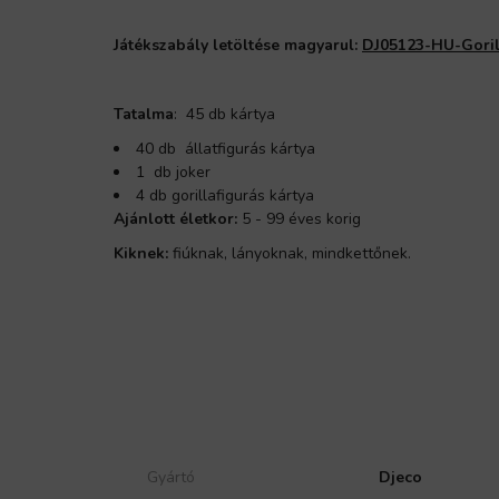
Játékszabály letöltése magyarul:
DJ05123-HU-Goril
Tatalma
: 45 db kártya
40 db állatfigurás kártya
1 db joker
4 db gorillafigurás kártya
Ajánlott életkor:
5 - 99 éves korig
Kiknek:
fiúknak, lányoknak, mindkettőnek.
Gyártó
Djeco