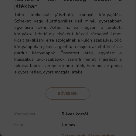
játékban.
Több játékossal játszható, könnyű kártyajáték.
Színeket vagy állatfigurákat kell minél gyorsabban
egymásra rakni. Aztán, ha ez megvan, a lerakott
kártyákra lehetőleg elsőként kézzel rácsapni! Lehet
kicsit taktikázni, erre szolgálnak a külön szabállyal bíró
kártyalapok: a joker, a gorilla, a majom, az elefánt és a
párduc kártyalapok. Összetett játék, egyrészt a
klasszikus uno-szabályok szerinti menet, másrészt a
taktikai lapok szerepe szerinti játék, harmadszor pedig
a gyors reflex, gyors mozgás játéka.
BŐVEBBEN
Korcsoport
5 éves kortól
Nem
Unisex
Társasjáték
,
Kártyajátékok
,