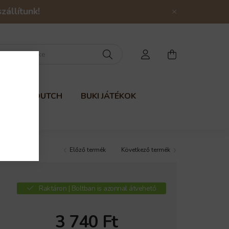
állítunk!
ű
LITTLE DUTCH
BUKI JÁTÉKOK
Előző termék
Következő termék
Raktáron | Boltban is azonnal átvehető
3 740
Ft