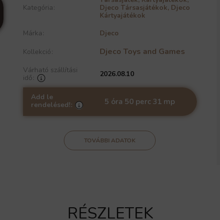
Kategória
Djeco Társasjátékok
,
Djeco
Kártyajátékok
Márka
Djeco
Djeco Toys and Games
Kollekció
Várható szállítási
2026.08.10
idő
Add le
5 óra 50 perc 31 mp
rendelésed!
TOVÁBBI ADATOK
RÉSZLETEK