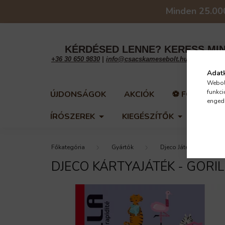
Minden 25.00
KÉRDÉSED LENNE? KERESS MIN
+36 30 650 9830
|
info@csacskamesebolt.hu
|
2096. Ür
Adatk
Webol
funkci
ÚJDONSÁGOK
AKCIÓK
⚽ FOCILÁZ
engedé
ÍRÓSZEREK
KIEGÉSZÍTŐK
Gyártók
Djeco Játékok
DJECO KÁRTYAJÁTÉK - GORIL