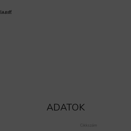
la.pdf
ADATOK
Cikkszám