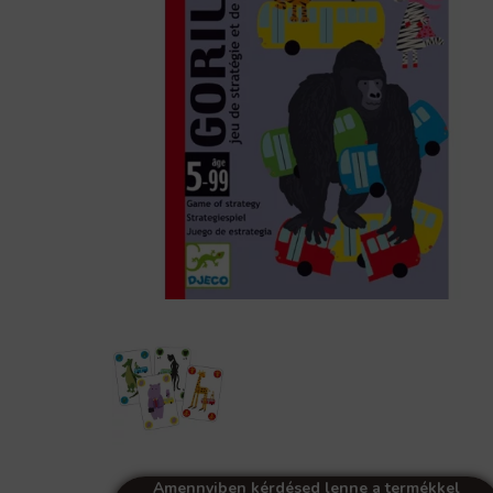
Amennyiben kérdésed lenne a termékkel